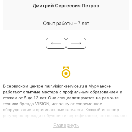
Дмитрий Сергеевич Петров
Опыт работы – 7 лет
В сервисном центре mur.vision-service.ru в Мурманске
работают опытные мастера с профильным образованием и
стажем от 5 до 12 лет. Они специализируются на ремонте
техники бренда VISION, используют современное
оборудование и оригинальные запчасти. Каждый инженер
регулярно проходит обучение и сертификацию, что позволяет
быстро и точноdiagnostikировать поломки и восстанавливать
Развернуть
технику с сохранением гарантии до 3 лет. Наши мастера