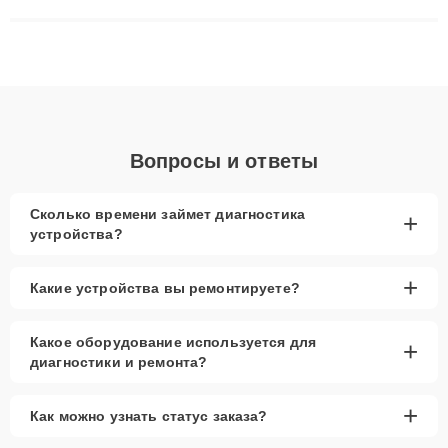
решают сложные случаи: от замены матриц и материнских
плат до ремонта после залития и восстановления данных.
Благодаря высокой квалификации и ответственному подходу
клиенты получают быстрый, качественный ремонт и понятные
объяснения по результатам диагностики.
Вопросы и ответы
Сколько времени займет диагностика
+
устройства?
+
Какие устройства вы ремонтируете?
Какое оборудование используется для
+
диагностики и ремонта?
+
Как можно узнать статус заказа?